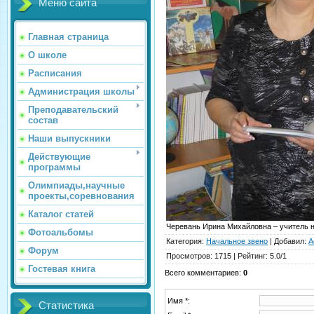
Меню сайта
Главная страница
О школе
Расписания
Администрация школы
Преподавательский
состав
Наши выпускники
Действующие
программы
Олимпиады,научные
проекты,соревнования
Каталог статей
Черевань Ирина Михайловна – учитель 
Фотоальбомы
Категория
:
Начальное звено
|
Добавил
:
А
Форум
Просмотров
:
1715
|
Рейтинг
:
5.0
/
1
Гостевая книга
Всего комментариев
:
0
Имя *:
Статистика