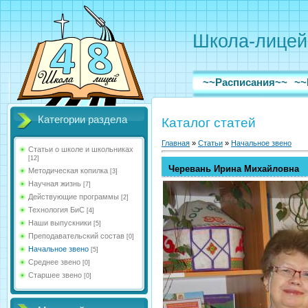
Школа-лицей
~~Расписания~~
~~
Категории раздела
Каталог статей
Главная
»
Статьи
»
Начальное звено
Статьи о школе и школьниках
[12]
Черевань Ирина Михайловна
Методическая копилка
[3]
Научная жизнь
[7]
Действующие программы
[2]
Технология БиС
[4]
Наши выпускники
[5]
Преподавательский состав
[0]
Начальное звено
[5]
Среднее звено
[0]
Старшее звено
[0]